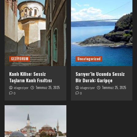
GEZİYORUM
Uncategorized
Kanlı Kilise: Sessiz
Sarıyer’in Ucunda Sessiz
Taşların Kanlı Fısıltısı
Bir Durak: Garipçe
Temmuz 25, 2025
Temmuz 25, 2025
idageziyor
idageziyor
0
0