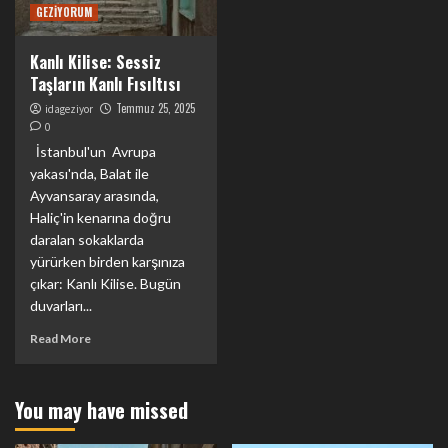
GEZİYORUM
Kanlı Kilise: Sessiz
Taşların Kanlı Fısıltısı
Temmuz 25, 2025
idageziyor
0
İstanbul'un Avrupa
yakası'nda, Balat ile
Ayvansaray arasında,
Haliç'in kenarına doğru
daralan sokaklarda
yürürken birden karşınıza
çıkar: Kanlı Kilise. Bugün
duvarları...
Read More
You may have missed