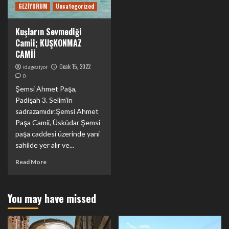
GEZİYORUM
Uncategorized
Kuşların Sevmediği
Camii; KUŞKONMAZ
CAMİİ
Ocak 15, 2022
idageziyor
0
Şemsi Ahmet Paşa,
Padişah 3. Selim'in
sadrazamıdır.Şemsi Ahmet
Paşa Camii, Üsküdar Şemsi
paşa caddesi üzerinde yani
sahilde yer alır ve...
Read More
You may have missed