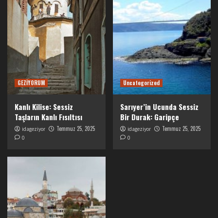
GEZİYORUM
Uncategorized
Kanlı Kilise: Sessiz
Sarıyer’in Ucunda Sessiz
Taşların Kanlı Fısıltısı
Bir Durak: Garipçe
Temmuz 25, 2025
Temmuz 25, 2025
idageziyor
idageziyor
0
0